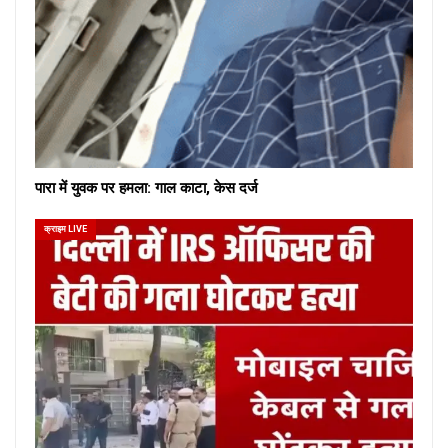
पारा में युवक पर हमला: गाल काटा, केस दर्ज
क्राइम LIVE