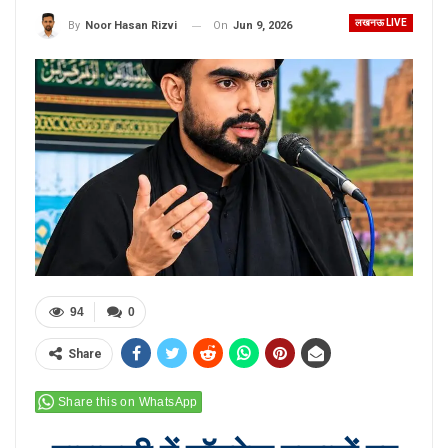
लखनऊ LIVE
On
Jun 9, 2026
By
Noor Hasan Rizvi
94
0
Share
Share this on WhatsApp