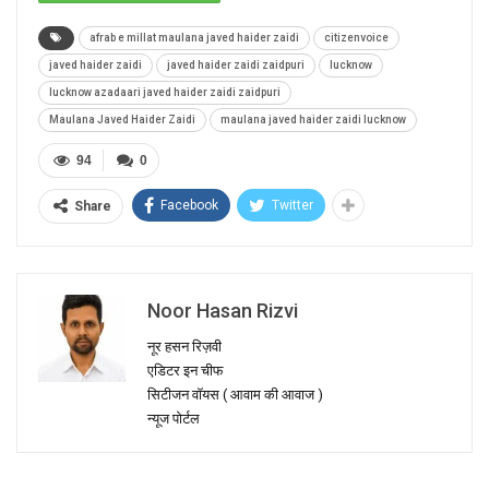
afrab e millat maulana javed haider zaidi
citizenvoice
javed haider zaidi
javed haider zaidi zaidpuri
lucknow
lucknow azadaari javed haider zaidi zaidpuri
Maulana Javed Haider Zaidi
maulana javed haider zaidi lucknow
94
0
Facebook
Twitter
Share
Noor Hasan Rizvi
नूर हसन रिज़वी
एडिटर इन चीफ
सिटीजन वॉयस ( आवाम की आवाज )
न्यूज पोर्टल