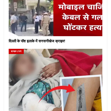
दिल्ली के पॉश इलाके में सनसनीखेज क्राइम!
क्राइम LIVE