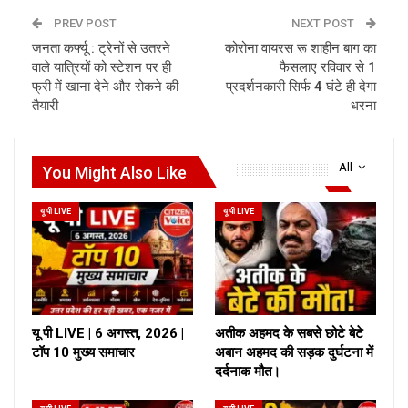
PREV POST
NEXT POST
जनता कर्फ्यू : ट्रेनों से उतरने
कोरोना वायरस रू शाहीन बाग का
वाले यात्रियों को स्टेशन पर ही
फैसलाए रविवार से 1
फ्री में खाना देने और रोकने की
प्रदर्शनकारी सिर्फ 4 घंटे ही देगा
तैयारी
धरना
All
You Might Also Like
यू पी LIVE
यू पी LIVE
यू पी LIVE | 6 अगस्त, 2026 |
अतीक अहमद के सबसे छोटे बेटे
टॉप 10 मुख्य समाचार
अबान अहमद की सड़क दुर्घटना में
दर्दनाक मौत।