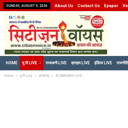
About Us
Contact Us
Epaper
Ve
SUNDAY, AUGUST 9, 2026
HOME
यू पी LIVE
राजधानी LIVE
क्राइम LIVE
इंडिया LIVE
राजनीत
Home
यू पी Live
आजमगढ़
AZAMGARH LIVE :