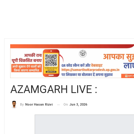
AZAMGARH LIVE :
On
Jun 3, 2026
By
Noor Hasan Rizvi