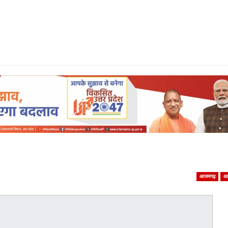
आजमगढ़
आ