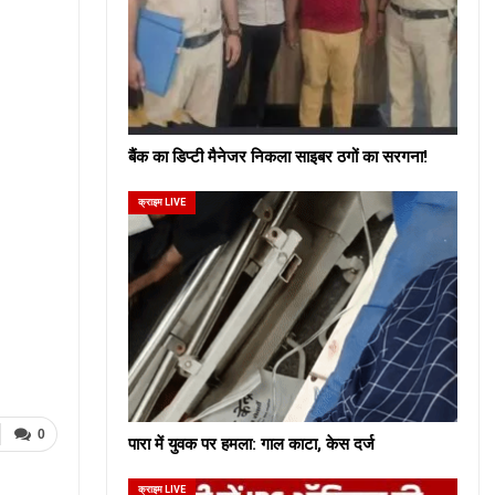
बैंक का डिप्टी मैनेजर निकला साइबर ठगों का सरगना!
क्राइम LIVE
0
पारा में युवक पर हमला: गाल काटा, केस दर्ज
क्राइम LIVE