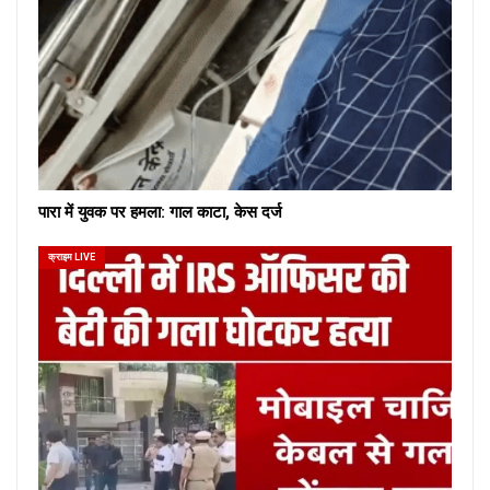
पारा में युवक पर हमला: गाल काटा, केस दर्ज
क्राइम LIVE