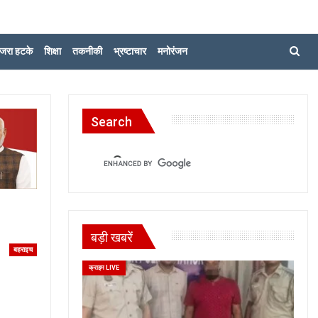
जरा हटके
शिक्षा
तकनीकी
भ्रष्टाचार
मनोरंजन
Search
बड़ी खबरें
बहराइच
क्राइम LIVE