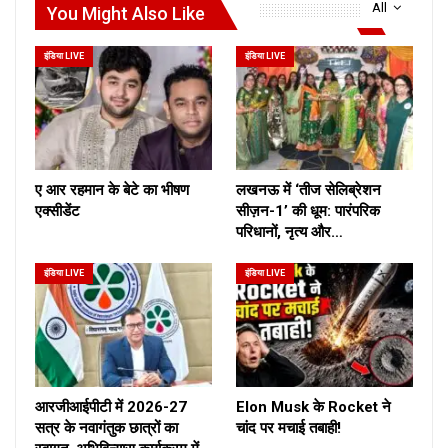
All
You Might Also Like
इंडिया LIVE
इंडिया LIVE
ए आर रहमान के बेटे का भीषण
लखनऊ में ‘तीज सेलिब्रेशन
एक्सीडेंट
सीज़न-1’ की धूम: पारंपरिक
परिधानों, नृत्य और…
इंडिया LIVE
इंडिया LIVE
आरजीआईपीटी में 2026-27
Elon Musk के Rocket ने
सत्र के नवागंतुक छात्रों का
चांद पर मचाई तबाही!