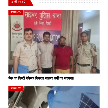
बड़ी खबरें
क्राइम LIVE
बैंक का डिप्टी मैनेजर निकला साइबर ठगों का सरगना!
क्राइम LIVE