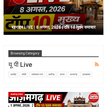
बहराइच LIVE | 8 अगस्त, 2026 | टॉप 10 मुख्य समाचार
Browsing Category
यू पी Live
अमरोहा
अमेठी
अम्बेडकर नगर
अलीगढ़
आगरा
आजमगढ़
इलाहाबाद
आजमगढ़ मण्डल