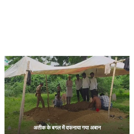
अतीक के बगल में दफनाया गया अबान