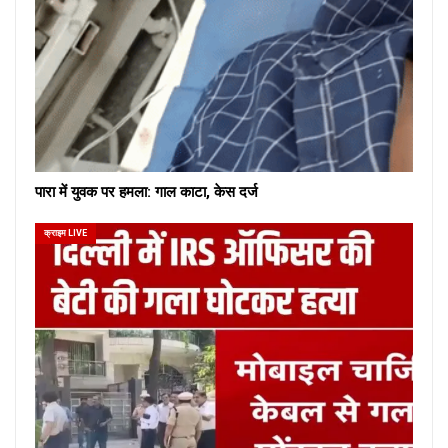
पारा में युवक पर हमला: गाल काटा, केस दर्ज
क्राइम LIVE