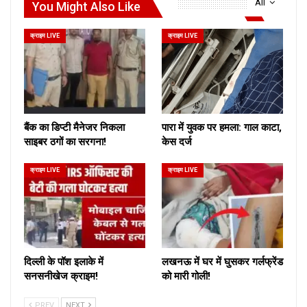
All
You Might Also Like
क्राइम LIVE
क्राइम LIVE
बैंक का डिप्टी मैनेजर निकला
पारा में युवक पर हमला: गाल काटा,
साइबर ठगों का सरगना!
केस दर्ज
क्राइम LIVE
क्राइम LIVE
दिल्ली के पॉश इलाके में
लखनऊ में घर में घुसकर गर्लफ्रेंड
सनसनीखेज क्राइम!
को मारी गोली!
PREV
NEXT