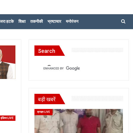
जरा हटके
शिक्षा
तकनीकी
भ्रष्टाचार
मनोरंजन
Search
बड़ी खबरें
क्राइम LIVE
इंडिया LIVE