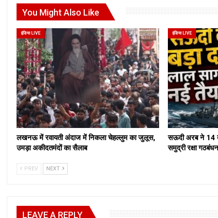
You Might Also Like
इंडिया LIVE
इंडिया LIVE
लखनऊ में रवायती अंदाज में निकला चेहल्लुम का जुलूस,
सऊदी अरब ने 14 द
उमड़ा अकीदतमंदों का सैलाब
समुद्री रक्षा ग
PREV
NEXT
LEAVE A REPLY