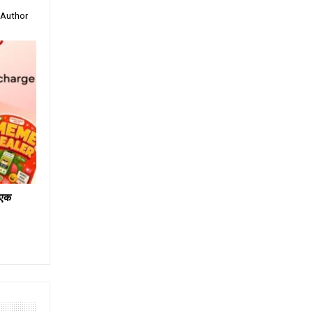
 Author
ं एक