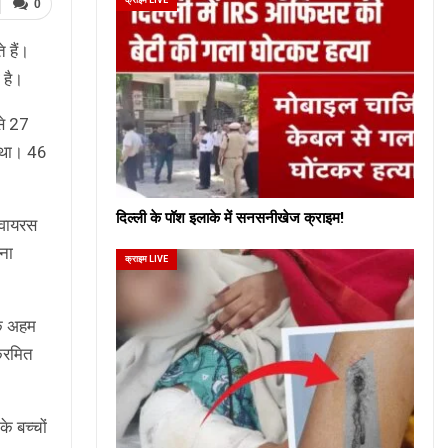
0
 हैं।
 है।
से 27
ा था। 46
दिल्ली के पॉश इलाके में सनसनीखेज क्राइम!
2 वायरस
तना
क्राइम LIVE
के अहम
क्रमित
े बच्चों