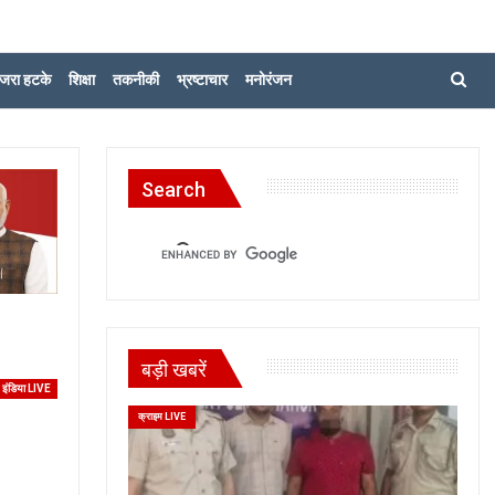
जरा हटके
शिक्षा
तकनीकी
भ्रष्टाचार
मनोरंजन
Search
बड़ी खबरें
इंडिया LIVE
क्राइम LIVE