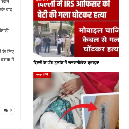
ज खान
सके बाद
िगड़ी
ं के लिए
 दशक में
दिल्ली के पॉश इलाके में सनसनीखेज क्राइम!
क्राइम LIVE
0