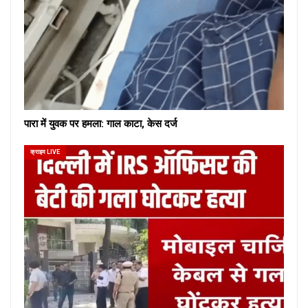
पारा में युवक पर हमला: गाल काटा, केस दर्ज
क्राइम LIVE