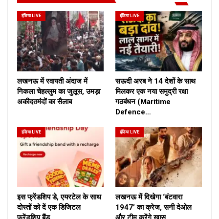
इंडिया LIVE
इंडिया LIVE
लखनऊ में रवायती अंदाज में
सऊदी अरब ने 14 देशों के साथ
निकला चेहल्लुम का जुलूस, उमड़ा
मिलकर एक नया समुद्री रक्षा
अकीदतमंदों का सैलाब
गठबंधन (Maritime
Defence…
इंडिया LIVE
इंडिया LIVE
इस फ्रेंडशिप डे, एयरटेल के साथ
लखनऊ में दिखेगा ‘बंटवारा
दोस्तों को दें एक डिजिटल
1947’ का क्रेज, सनी देओल
फ्रेंडशिप बैंड
और टीम करेंगे खास…