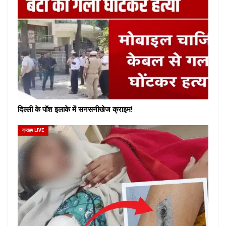
दिल्ली के पॉश इलाके में सनसनीखेज क्राइम!
क्राइम LIVE