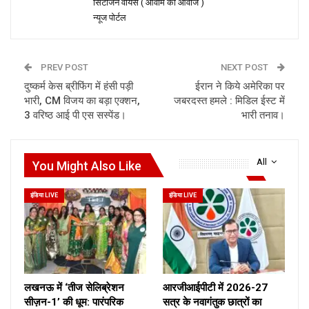
सिटीजन वॉयस ( आवाम की आवाज )
न्यूज पोर्टल
PREV POST
NEXT POST
दुष्कर्म केस ब्रीफिंग में हंसी पड़ी
ईरान ने किये अमेरिका पर
भारी, CM विजय का बड़ा एक्शन,
जबरदस्त हमले : मिडिल ईस्ट में
3 वरिष्ठ आई पी एस सस्पेंड।
भारी तनाव।
All
You Might Also Like
इंडिया LIVE
इंडिया LIVE
लखनऊ में ‘तीज सेलिब्रेशन
आरजीआईपीटी में 2026-27
सीज़न-1’ की धूम: पारंपरिक
सत्र के नवागंतुक छात्रों का