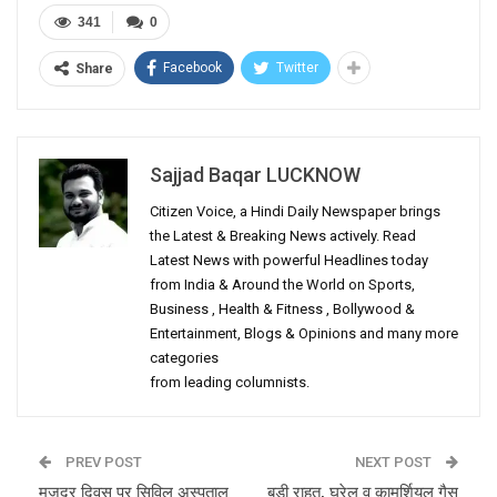
341
0
Facebook
Twitter
Share
Sajjad Baqar LUCKNOW
Citizen Voice, a Hindi Daily Newspaper brings
the Latest & Breaking News actively. Read
Latest News with powerful Headlines today
from India & Around the World on Sports,
Business , Health & Fitness , Bollywood &
Entertainment, Blogs & Opinions and many more
categories
from leading columnists.
PREV POST
NEXT POST
मजदूर दिवस पर सिविल अस्पताल
बड़ी राहत, घरेलू व कामर्शियल गैस