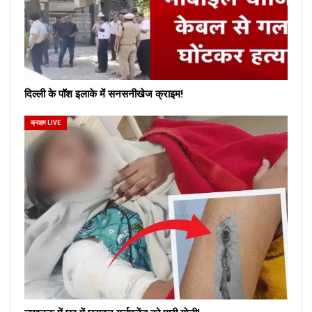
दिल्ली के पॉश इलाके में सनसनीखेज क्राइम!
क्राइम LIVE