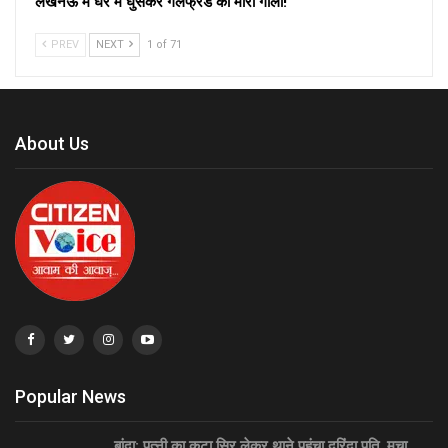
लखनऊ में घर में घुसकर गर्लफ्रेंड को मारी गोली!
PREV
NEXT
1 of 71
About Us
Popular News
बांदा: पत्नी का कटा सिर लेकर थाने पहुंचा दरिंदा पति, मचा…