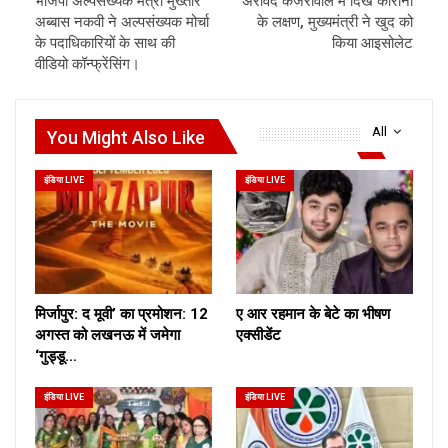
भाजपा अल्पसंख्यक मंत्री मुख्तार
अरविंद केजरीवाल में दिखे कोरोना
अब्बास नकवी ने अल्पसंख्यक मोर्चा
के लक्षण, मुख्यमंत्री ने खुद को
के पदाधिकारियों के साथ की
किया आइसोलेट
वीडियो कॉन्फ्रेंसिंग।
All
You Might Also Like
इंडिया LIVE
इंडिया LIVE
मिर्जापुर: द मूवी’ का प्रमोशन: 12
ए आर रहमान के बेटे का भीषण
अगस्त को लखनऊ में जमेगा
एक्सीडेंट
‘गुड्डू…
इंडिया LIVE
इंडिया LIVE