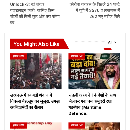
Unlock-3: को लेकर
कोरोना वायरस के पिछले 24 घण्टे
गाइडलाइन जारीः जानिए किन
में यूपी में 3570 व लखनऊ में
चीजों की मिली छूट और क्या रहेगा
262 नए मरीज मिले
बंद
All
You Might Also Like
इंडिया LIVE
इंडिया LIVE
लखनऊ में रवायती अंदाज में
सऊदी अरब ने 14 देशों के साथ
निकला चेहल्लुम का जुलूस, उमड़ा
मिलकर एक नया समुद्री रक्षा
अकीदतमंदों का सैलाब
गठबंधन (Maritime
Defence…
इंडिया LIVE
इंडिया LIVE