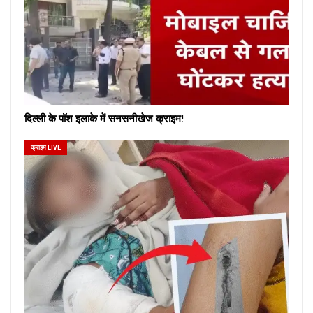
दिल्ली के पॉश इलाके में सनसनीखेज क्राइम!
क्राइम LIVE