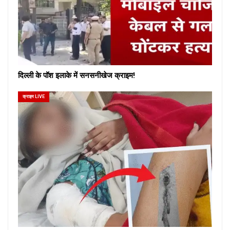
दिल्ली के पॉश इलाके में सनसनीखेज क्राइम!
क्राइम LIVE