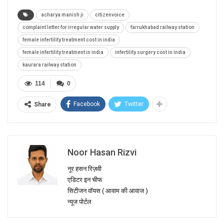
acharya manish ji
citizenvoice
complaint letter for irregular water supply
farrukhabad railway station
female infertility treatment cost in india
female infertility treatment in india
infertility surgery cost in india
kaurara railway station
114
0
Facebook
Twitter
Share
Noor Hasan Rizvi
नूर हसन रिज़वी
एडिटर इन चीफ
सिटीजन वॉयस ( आवाम की आवाज )
न्यूज पोर्टल