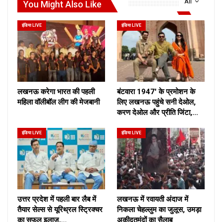
All
You Might Also Like
इंडिया LIVE
इंडिया LIVE
लखनऊ करेगा भारत की पहली
बंटवारा 1947′ के प्रमोशन के
महिला वॉलीबॉल लीग की मेजबानी
लिए लखनऊ पहुंचे सनी देओल,
करण देओल और प्रीति जिंटा,…
इंडिया LIVE
इंडिया LIVE
उत्तर प्रदेश में पहली बार लैब में
लखनऊ में रवायती अंदाज में
तैयार सेल्स से यूरिथ्रल स्ट्रिक्चर
निकला चेहल्लुम का जुलूस, उमड़ा
का सफल इलाज,…
अकीदतमंदों का सैलाब