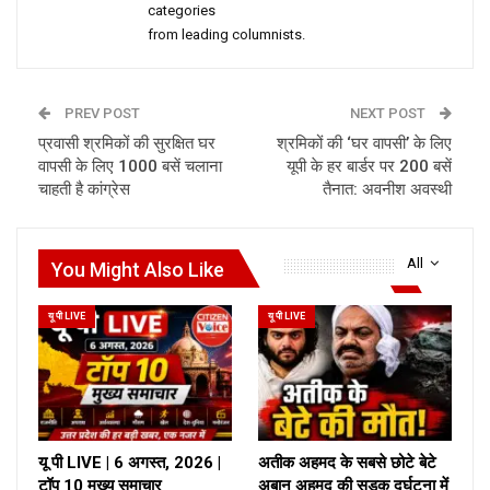
categories
from leading columnists.
PREV POST
NEXT POST
प्रवासी श्रमिकों की सुरक्षित घर
श्रमिकों की ‘घर वापसी’ के लिए
वापसी के लिए 1000 बसें चलाना
यूपी के हर बार्डर पर 200 बसें
चाहती है कांग्रेस
तैनात: अवनीश अवस्थी
All
You Might Also Like
यू पी LIVE
यू पी LIVE
यू पी LIVE | 6 अगस्त, 2026 |
अतीक अहमद के सबसे छोटे बेटे
टॉप 10 मुख्य समाचार
अबान अहमद की सड़क दुर्घटना में