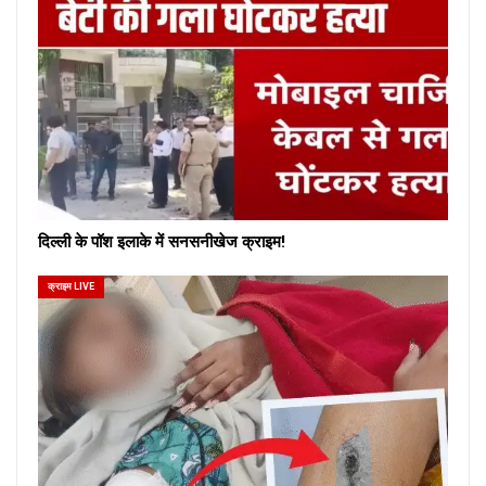
दिल्ली के पॉश इलाके में सनसनीखेज क्राइम!
क्राइम LIVE