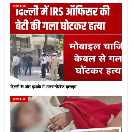
क्राइम LIVE
दिल्ली के पॉश इलाके में सनसनीखेज क्राइम!
क्राइम LIVE