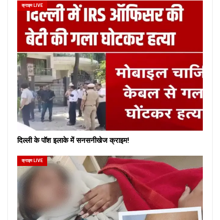
क्राइम LIVE
दिल्ली के पॉश इलाके में सनसनीखेज क्राइम!
क्राइम LIVE