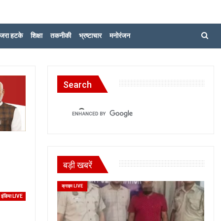
जरा हटके
शिक्षा
तकनीकी
भ्रष्टाचार
मनोरंजन
Search
बड़ी खबरें
क्राइम LIVE
इंडिया LIVE