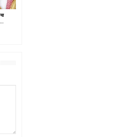
या
e…