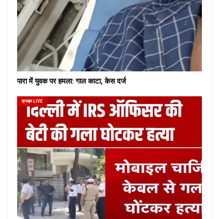
पारा में युवक पर हमला: गाल काटा, केस दर्ज
क्राइम LIVE