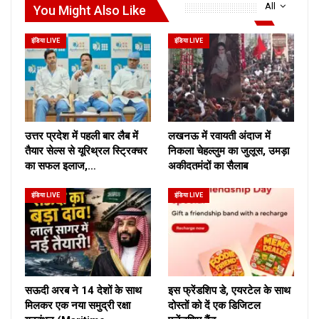
All
You Might Also Like
इंडिया LIVE
इंडिया LIVE
उत्तर प्रदेश में पहली बार लैब में
लखनऊ में रवायती अंदाज में
तैयार सेल्स से यूरिथ्रल स्ट्रिक्चर
निकला चेहल्लुम का जुलूस, उमड़ा
का सफल इलाज,…
अकीदतमंदों का सैलाब
इंडिया LIVE
इंडिया LIVE
सऊदी अरब ने 14 देशों के साथ
इस फ्रेंडशिप डे, एयरटेल के साथ
मिलकर एक नया समुद्री रक्षा
दोस्तों को दें एक डिजिटल