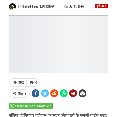
यू पी LIVE
On
Jul 5, 2020
By
Sajjad Baqar LUCKNOW
392
0
Share
Share this on WhatsApp
औरैया:
दिबियापुर बाईपास पर सदर कोतवाली के एलजी गार्डन गेस्ट