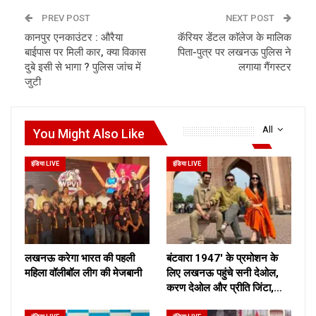
PREV POST
NEXT POST
कानपुर एनकाउंटर : औरैया
कॅरियर डेंटल काॅलेज के मालिक
बाईपास पर मिली कार, क्या विकास
पिता-पुत्र पर लखनऊ पुलिस ने
दुबे इसी से भागा ? पुलिस जांच में
लगाया गैंगस्टर
जुटी
All
You Might Also Like
इंडिया LIVE
इंडिया LIVE
लखनऊ करेगा भारत की पहली
बंटवारा 1947′ के प्रमोशन के
महिला वॉलीबॉल लीग की मेजबानी
लिए लखनऊ पहुंचे सनी देओल,
करण देओल और प्रीति जिंटा,…