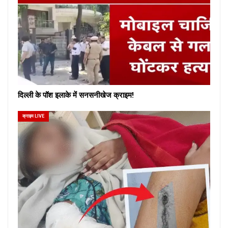
दिल्ली के पॉश इलाके में सनसनीखेज क्राइम!
क्राइम LIVE