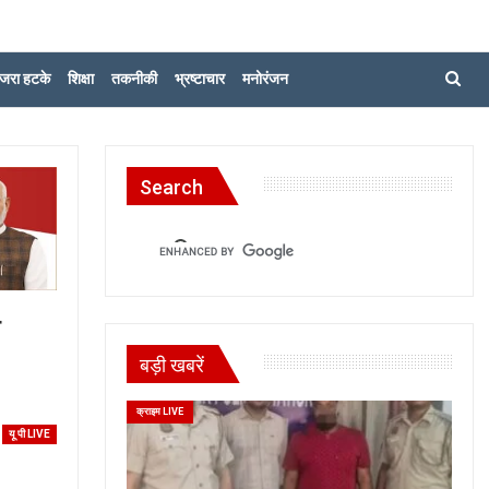
जरा हटके
शिक्षा
तकनीकी
भ्रष्टाचार
मनोरंजन
Search
ा
बड़ी खबरें
क्राइम LIVE
यू पी LIVE