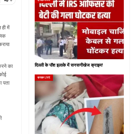
0
ही में
लिक
 कराया
दिल्ली के पॉश इलाके में सनसनीखेज क्राइम!
करने का
 कोई
क्राइम LIVE
ा पता
की