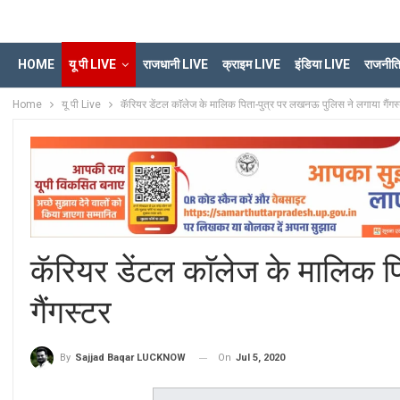
HOME
यू पी LIVE
राजधानी LIVE
क्राइम LIVE
इंडिया LIVE
राजनीत
Home
यू पी Live
कॅरियर डेंटल काॅलेज के मालिक पिता-पुत्र पर लखनऊ पुलिस ने लगाया गैंगस
कॅरियर डेंटल काॅलेज के मालिक 
गैंगस्टर
On
Jul 5, 2020
By
Sajjad Baqar LUCKNOW