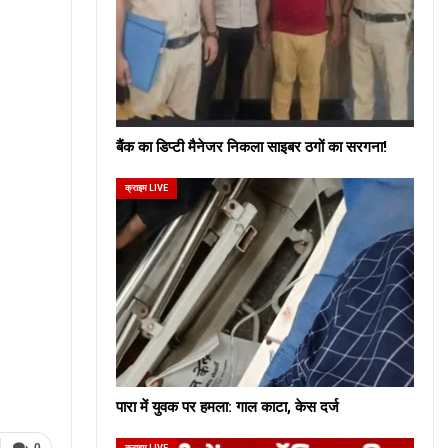
बैंक का डिप्टी मैनेजर निकला साइबर ठगों का सरगना!
क्राइम LIVE
पारा में युवक पर हमला: गाल काटा, केस दर्ज
क्राइम LIVE