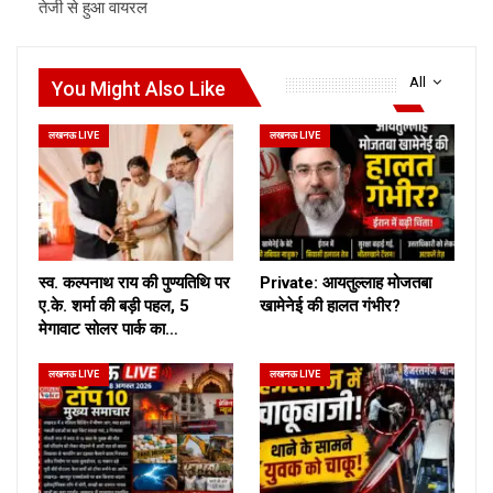
तेजी से हुआ वायरल
All
You Might Also Like
लखनऊ LIVE
लखनऊ LIVE
स्व. कल्पनाथ राय की पुण्यतिथि पर
Private: आयतुल्लाह मोजतबा
ए.के. शर्मा की बड़ी पहल, 5
खामेनेई की हालत गंभीर?
मेगावाट सोलर पार्क का…
लखनऊ LIVE
लखनऊ LIVE