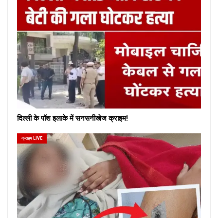
दिल्ली के पॉश इलाके में सनसनीखेज क्राइम!
क्राइम LIVE