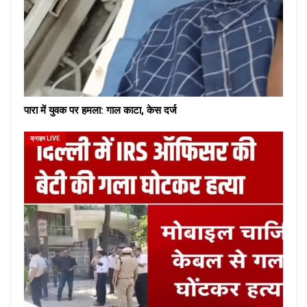
पारा में युवक पर हमला: गाल काटा, केस दर्ज
क्राइम LIVE