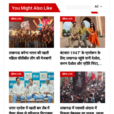
All
You Might Also Like
इंडिया LIVE
इंडिया LIVE
लखनऊ करेगा भारत की पहली
बंटवारा 1947′ के प्रमोशन के
महिला वॉलीबॉल लीग की मेजबानी
लिए लखनऊ पहुंचे सनी देओल,
करण देओल और प्रीति जिंटा,…
इंडिया LIVE
इंडिया LIVE
उत्तर प्रदेश में पहली बार लैब में
लखनऊ में रवायती अंदाज में
तैयार सेल्स से यूरिथ्रल स्ट्रिक्चर
निकला चेहल्लुम का जुलूस, उमड़ा