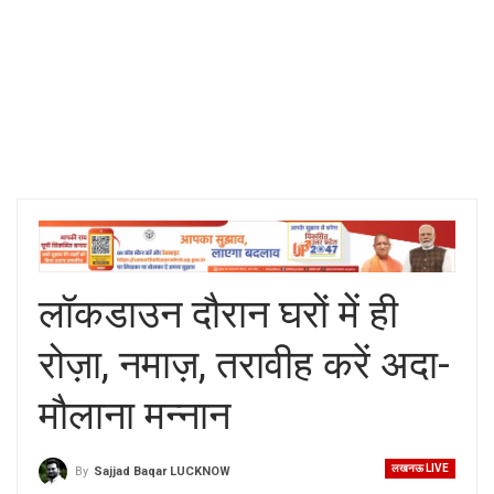
लॉकडाउन दौरान घरों में ही
रोज़ा, नमाज़, तरावीह करें अदा-
मौलाना मन्नान
लखनऊ LIVE
By
Sajjad Baqar LUCKNOW