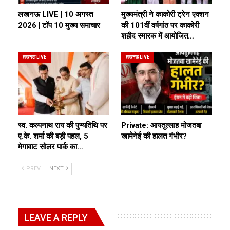
लखनऊ LIVE | 10 अगस्त
मुख्यमंत्री ने काकोरी ट्रेन एक्शन
2026 | टॉप 10 मुख्य समाचार
की 101वीं वर्षगांठ पर काकोरी
शहीद स्मारक में आयोजित…
लखनऊ LIVE
लखनऊ LIVE
स्व. कल्पनाथ राय की पुण्यतिथि पर
Private: आयतुल्लाह मोजतबा
ए.के. शर्मा की बड़ी पहल, 5
खामेनेई की हालत गंभीर?
मेगावाट सोलर पार्क का…
PREV
NEXT
LEAVE A REPLY