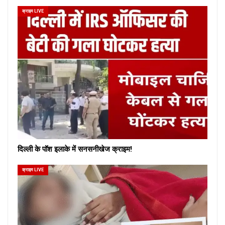
क्राइम LIVE
दिल्ली के पॉश इलाके में सनसनीखेज क्राइम!
क्राइम LIVE