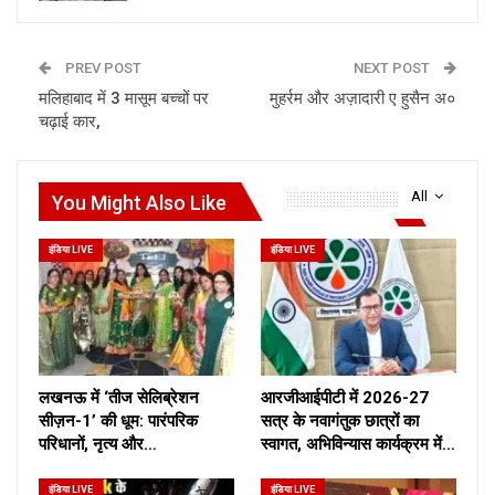
PREV POST
NEXT POST
मलिहाबाद में 3 मासूम बच्चों पर
मुहर्रम और अज़ादारी ए हुसैन अ०
चढ़ाई कार,
All
You Might Also Like
इंडिया LIVE
इंडिया LIVE
लखनऊ में ‘तीज सेलिब्रेशन
आरजीआईपीटी में 2026-27
सीज़न-1’ की धूम: पारंपरिक
सत्र के नवागंतुक छात्रों का
परिधानों, नृत्य और…
स्वागत, अभिविन्यास कार्यक्रम में…
इंडिया LIVE
इंडिया LIVE