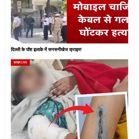
दिल्ली के पॉश इलाके में सनसनीखेज क्राइम!
क्राइम LIVE