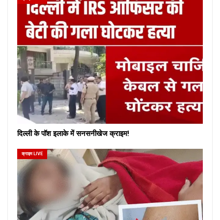
दिल्ली के पॉश इलाके में सनसनीखेज क्राइम!
क्राइम LIVE