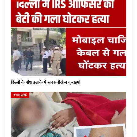
दिल्ली के पॉश इलाके में सनसनीखेज क्राइम!
क्राइम LIVE