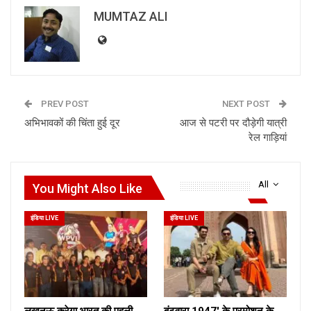
MUMTAZ ALI
PREV POST
NEXT POST
अभिभावकों की चिंता हुई दूर
आज से पटरी पर दौड़ेगी यात्री
रेल गाड़ियां
All
You Might Also Like
इंडिया LIVE
इंडिया LIVE
लखनऊ करेगा भारत की पहली
बंटवारा 1947′ के प्रमोशन के