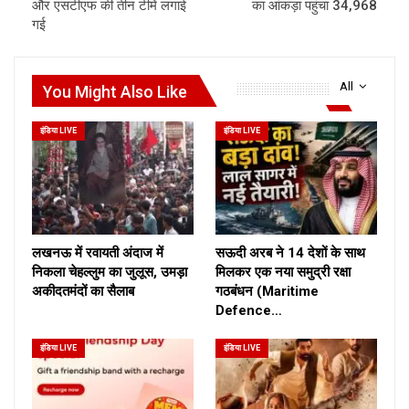
और एसटीएफ की तीन टीमें लगाई
का आंकड़ा पहुंचा 34,968
गई
All
You Might Also Like
इंडिया LIVE
इंडिया LIVE
लखनऊ में रवायती अंदाज में
सऊदी अरब ने 14 देशों के साथ
निकला चेहल्लुम का जुलूस, उमड़ा
मिलकर एक नया समुद्री रक्षा
अकीदतमंदों का सैलाब
गठबंधन (Maritime
Defence…
इंडिया LIVE
इंडिया LIVE