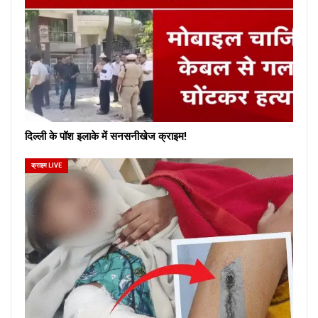
दिल्ली के पॉश इलाके में सनसनीखेज क्राइम!
क्राइम LIVE