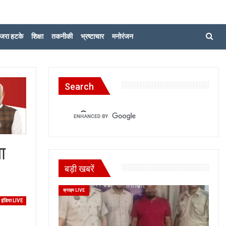
जरा हटके
शिक्षा
तकनीकी
भ्रष्टाचार
मनोरंजन
Search
ा
बड़ी खबरें
क्राइम LIVE
इंडिया LIVE