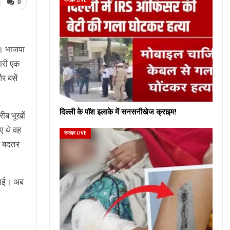
0
ै। भाजपा
जारी एक
र बसें
दिल्ली के पॉश इलाके में सनसनीखेज क्राइम!
ीब भूखों
ए थे वह
क्राइम LIVE
से बदतर
ो गई। अब