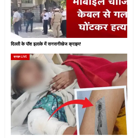
दिल्ली के पॉश इलाके में सनसनीखेज क्राइम!
क्राइम LIVE