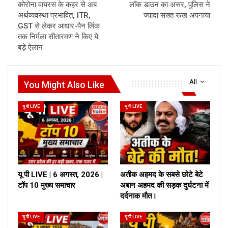
कोरोना वायरस के कहर से अब
लॉक डाउन का असर, पुलिस ने
अर्थव्यवस्था प्रभावित, ITR,
ज्यादा सख्त रूख अपनाया
GST से लेकर आधार-पैन लिंक
तक निर्मला सीतारमण ने किए ये
बड़े ऐलान
All
You Might Also Like
यू पी LIVE
यू पी LIVE
यू पी LIVE | 6 अगस्त, 2026 |
अतीक अहमद के सबसे छोटे बेटे
टॉप 10 मुख्य समाचार
अबान अहमद की सड़क दुर्घटना में
दर्दनाक मौत।
यू पी LIVE
यू पी LIVE