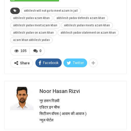
akhilesh will not go to meet azam in jail
akhilesh yadav azam khan
akhilesh yadav defends azam khan
akhilesh yadav meet azam khan
akhilesh yadav meets azam khan
akhilesh yadav on azam khan
akhilesh yadav statement on azam khan
azam khan akhilesh yadav
105
0
Facebook
Twitter
Share
Noor Hasan Rizvi
नूर हसन रिज़वी
एडिटर इन चीफ
सिटीजन वॉयस ( आवाम की आवाज )
न्यूज पोर्टल