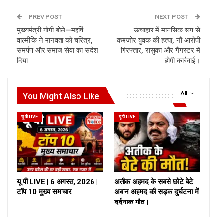
PREV POST
NEXT POST
मुख्यमंत्री योगी बोले—महर्षि
ऊंचाहार में मानसिक रूप से
वाल्मीकि ने मानवता को चरित्र,
कमजोर युवक की हत्या, नौ आरोपी
समर्पण और समाज सेवा का संदेश
गिरफ्तार, रासुका और गैंगस्टर में
दिया
होगी कार्रवाई।
All
You Might Also Like
यू पी LIVE
यू पी LIVE
यू पी LIVE | 6 अगस्त, 2026 |
अतीक अहमद के सबसे छोटे बेटे
टॉप 10 मुख्य समाचार
अबान अहमद की सड़क दुर्घटना में
दर्दनाक मौत।