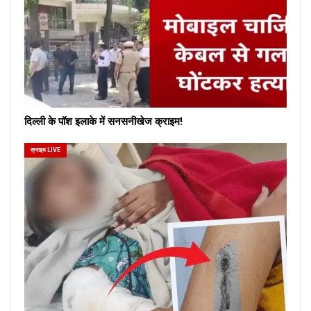
दिल्ली के पॉश इलाके में सनसनीखेज क्राइम!
क्राइम LIVE