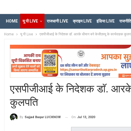
HOME
यू पी LIVE
राजधानी LIVE
क्राइम LIVE
इंडिया LIVE
राजनीत
Home
यू पी Live
एसपीजीआई के निदेशक डाॅ. आरके धीमान बने केजीएमयू के कार्यवाहक कुलप
एसपीजीआई के निदेशक डाॅ. आरके 
कुलपति
On
Jul 13, 2020
By
Sajjad Baqar LUCKNOW