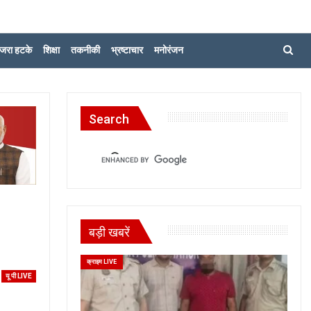
जरा हटके
शिक्षा
तकनीकी
भ्रष्टाचार
मनोरंजन
Search
बड़ी खबरें
क्राइम LIVE
यू पी LIVE