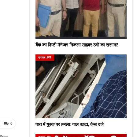
बैंक का डिप्टी मैनेजर निकला साइबर ठगों का सरगना!
क्राइम LIVE
0
पारा में युवक पर हमला: गाल काटा, केस दर्ज
क्राइम LIVE