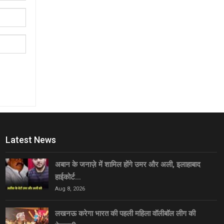
Latest News
अबान के जनाज़े में शामिल होंगे उमर और अली, इलाहाबाद
हाईकोर्ट…
Aug 8, 2026
लखनऊ करेगा भारत की पहली महिला वॉलीबॉल लीग की