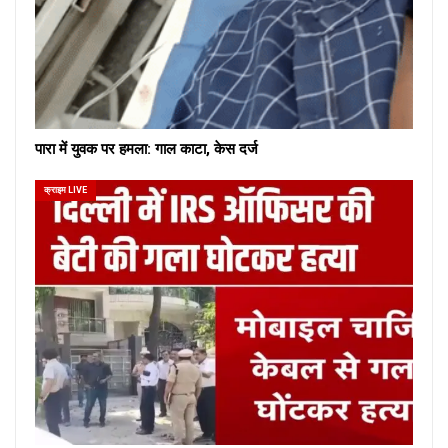
पारा में युवक पर हमला: गाल काटा, केस दर्ज
क्राइम LIVE