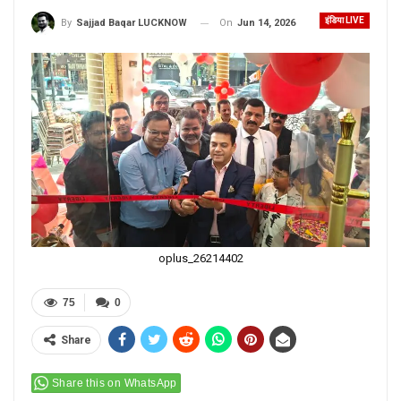
इंडिया LIVE
On
Jun 14, 2026
By
Sajjad Baqar LUCKNOW
oplus_26214402
75
0
Share
Share this on WhatsApp