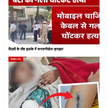
दिल्ली के पॉश इलाके में सनसनीखेज क्राइम!
क्राइम LIVE