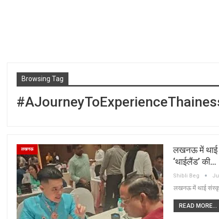
Browsing Tag
#AJourneyToExperienceThaines
लखनऊ में थाई स
लखनऊ
‘थाईलैंड’ की…
Shibli Beg
Ju
लखनऊ में थाई संस्कृ
READ MORE...