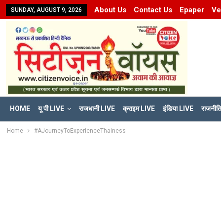
About Us
Contact Us
Epaper
Ve
SUNDAY, AUGUST 9, 2026
HOME
यू पी LIVE
राजधानी LIVE
क्राइम LIVE
इंडिया LIVE
राजनीत
Home
#AJourneyToExperienceThainess