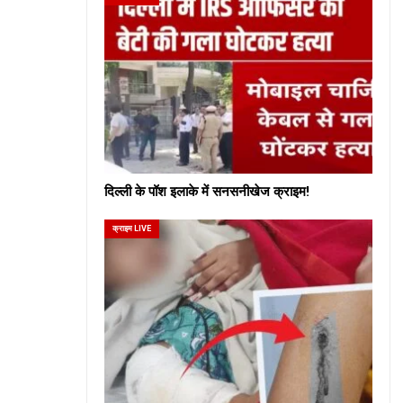
दिल्ली के पॉश इलाके में सनसनीखेज क्राइम!
क्राइम LIVE