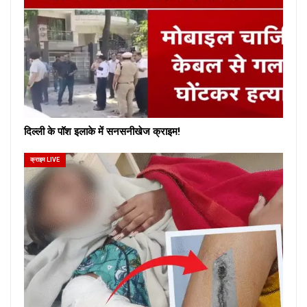
दिल्ली के पॉश इलाके में सनसनीखेज क्राइम!
क्राइम LIVE