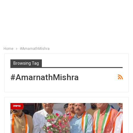
Home
#AmarnathMishra
Browsing Tag
#AmarnathMishra
लखनऊ