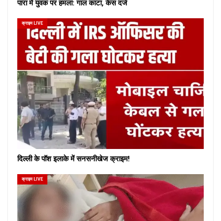
पारा में युवक पर हमला: गाल काटा, केस दर्ज
क्राइम LIVE
दिल्ली के पॉश इलाके में सनसनीखेज क्राइम!
क्राइम LIVE