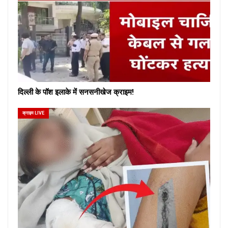
दिल्ली के पॉश इलाके में सनसनीखेज क्राइम!
क्राइम LIVE