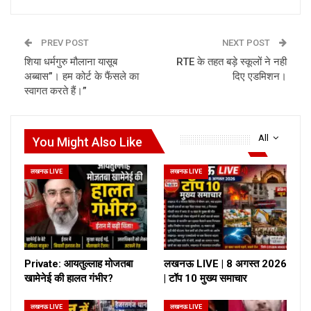
PREV POST
NEXT POST
शिया धर्मगुरु मौलाना यासूब
RTE के तहत बड़े स्कूलों ने नही
अब्बास”। हम कोर्ट के फैंसले का
दिए एडमिशन।
स्वागत करते हैं।”
All
You Might Also Like
लखनऊ LIVE
लखनऊ LIVE
Private: आयतुल्लाह मोजतबा
लखनऊ LIVE | 8 अगस्त 2026
खामेनेई की हालत गंभीर?
| टॉप 10 मुख्य समाचार
लखनऊ LIVE
लखनऊ LIVE