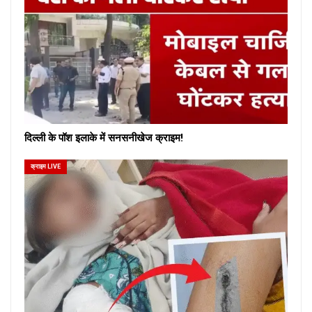
दिल्ली के पॉश इलाके में सनसनीखेज क्राइम!
क्राइम LIVE