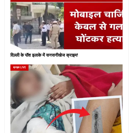
दिल्ली के पॉश इलाके में सनसनीखेज क्राइम!
क्राइम LIVE