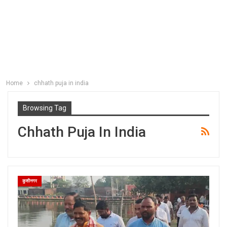
Home
chhath puja in india
Browsing Tag
Chhath Puja In India
कुशीनगर