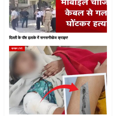
दिल्ली के पॉश इलाके में सनसनीखेज क्राइम!
क्राइम LIVE