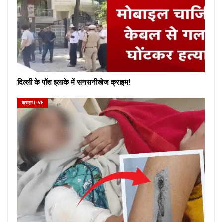
दिल्ली के पॉश इलाके में सनसनीखेज क्राइम!
क्राइम LIVE